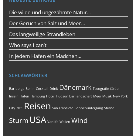
NEUESTE BEITRÄGE
Die wilde und ungezähmte Natur…
Der Geruch von Salz und Meer…
Das langweilige Strandleben
Who says I can’t
In jedem Hafen ein Mädchen…
SCHLAGWÖRTER
Dänemark
Bar
berge
Berlin
Cocktail
Drink
Fotografie
färöer
Inseln
Hafen
Hamburg
Hotel
Hudson Bar
landschaft
Meer
Musik
New York
Reisen
City
NYC
San Fransicso
Sonnenuntergang
Strand
USA
Sturm
Wind
Vanlife
Wellen