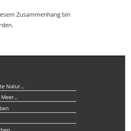
In diesem Zusammenhang bin
rden.
te Natur…
d Meer…
eben
dchen…