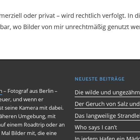
merziell oder privat – wird rechtlich verfolgt. 
bar, wo Bilder von mir unrechtmäßig genutzt we
NEUESTE BEITRÄGE
h
– Fotograf aus Berlin –
Die wilde und ungezähm
teuer, und wenn er
Der Geruch von Salz un
ist seine Kamera mit dabei.
Das langweilige Strandl
 näheren Umgebung, mit
auf einem Roadtrip oder an
Who says I can’t
Mal Bilder mit, die eine
In jedem Hafen ein Mä