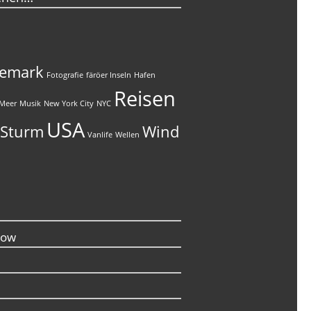
emark
Fotografie
färöer Inseln
Hafen
Reisen
Meer
Musik
New York City
NYC
USA
Sturm
Wind
Vanlife
Wellen
dow